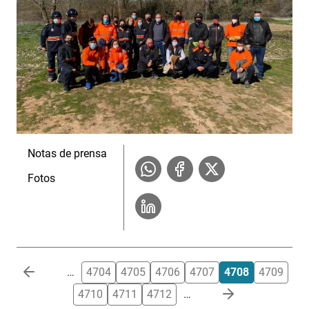
Notas de prensa
Fotos
Paginación
…
4704
4705
4706
4707
4708
4709
4710
4711
4712
…