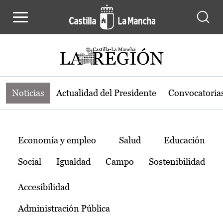
Noticias de la región de Castilla-L
Pasar al contenido principal
Noticias
Actualidad del Presidente
Convocatoria
Temas
Economía y empleo
Salud
Educación
Social
Igualdad
Campo
Sostenibilidad
Accesibilidad
Administración Pública