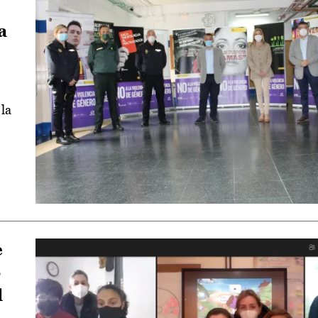
a
 la
e
o
l