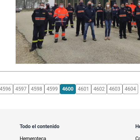
4596
4597
4598
4599
4600
4601
4602
4603
4604
Todo el contenido
H
Hemeroteca
Co