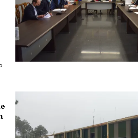
po
de
n