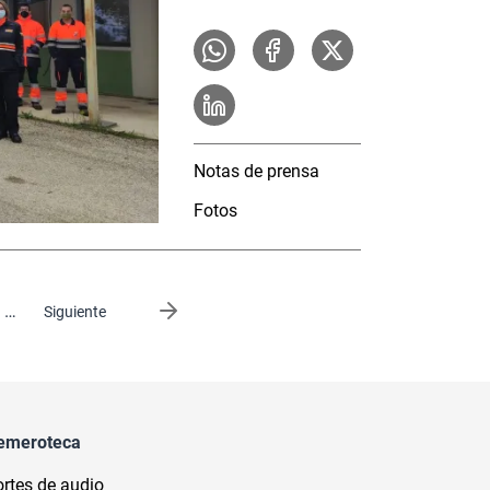
Notas de prensa
Fotos
…
Siguiente página
Siguiente
emeroteca
rtes de audio