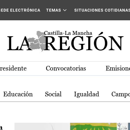
stilla-La Mancha
SEDE ELECTRÓNICA
TEMAS
SITUACIONES COTIDIANA
Presidente
Convocatorias
Emisione
Educación
Social
Igualdad
Camp
a