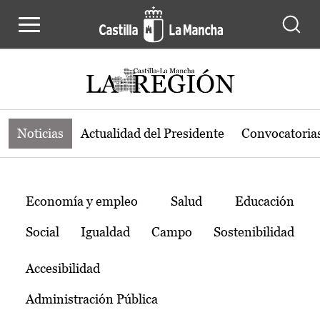
Noticias de la región de Castilla-L
Pasar al contenido principal
Noticias
Actualidad del Presidente
Convocatoria
Temas
Economía y empleo
Salud
Educación
Social
Igualdad
Campo
Sostenibilidad
Accesibilidad
Administración Pública