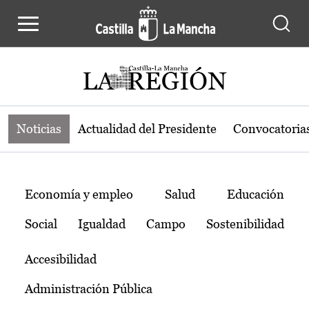
Noticias de la región de Castilla-L
Pasar al contenido principal
Noticias
Actualidad del Presidente
Convocatoria
Temas
Economía y empleo
Salud
Educación
Social
Igualdad
Campo
Sostenibilidad
Accesibilidad
Administración Pública