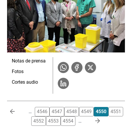
Notas de prensa
Fotos
Cortes audio
Paginación
…
4546
4547
4548
4549
4550
4551
4552
4553
4554
…