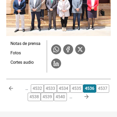
Notas de prensa
Fotos
Cortes audio
Paginación
…
4532
4533
4534
4535
4536
4537
4538
4539
4540
…