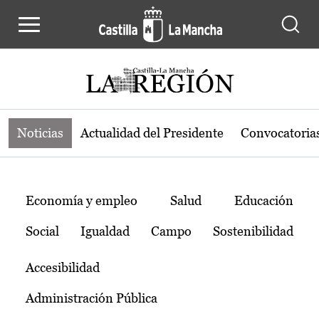
Noticias de la región de Castilla-L
Pasar al contenido principal
Noticias
Actualidad del Presidente
Convocatoria
Temas
Economía y empleo
Salud
Educación
Social
Igualdad
Campo
Sostenibilidad
Accesibilidad
Administración Pública