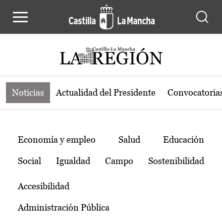
Noticias de la región de Castilla-L
Pasar al contenido principal
Noticias
Actualidad del Presidente
Convocatoria
Temas
Economía y empleo
Salud
Educación
Social
Igualdad
Campo
Sostenibilidad
Accesibilidad
Administración Pública