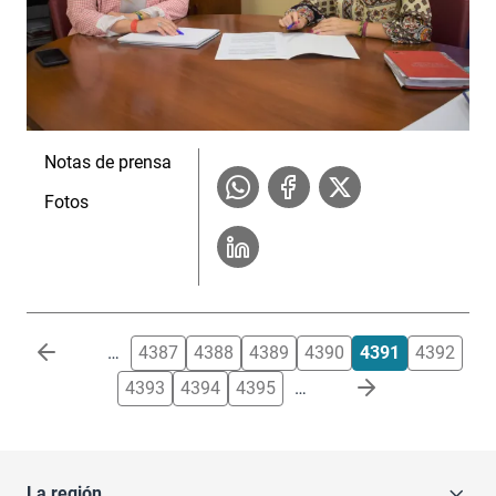
Notas de prensa
Fotos
Paginación
…
4387
4388
4389
4390
4391
4392
4393
4394
4395
…
La región