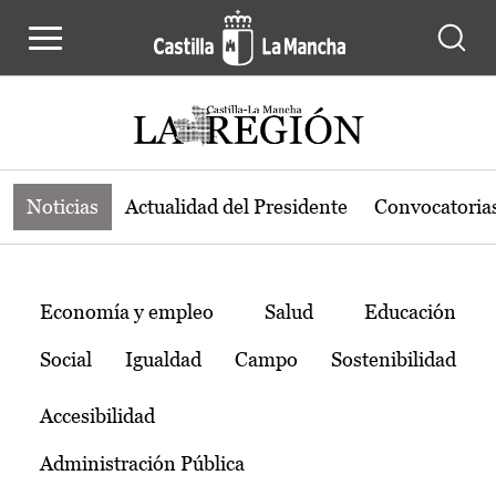
Noticias de la región de Castilla-L
Pasar al contenido principal
Noticias
Actualidad del Presidente
Convocatoria
Temas
Economía y empleo
Salud
Educación
Social
Igualdad
Campo
Sostenibilidad
Accesibilidad
Administración Pública