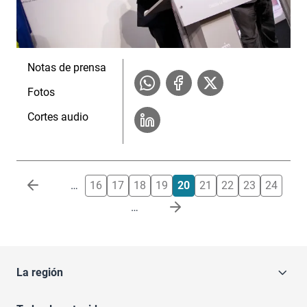
Notas de prensa
Fotos
Cortes audio
Paginación
…
16
17
18
19
20
21
22
23
24
…
La región