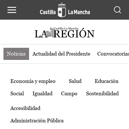
Noticias de la región de Castilla-L
Pasar al contenido principal
Noticias
Actualidad del Presidente
Convocatoria
Temas
Economía y empleo
Salud
Educación
Social
Igualdad
Campo
Sostenibilidad
Accesibilidad
Administración Pública