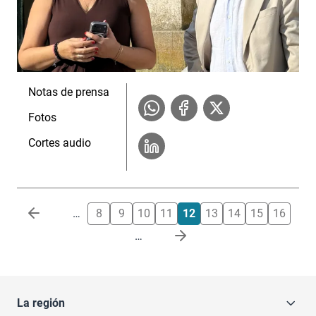
Notas de prensa
Fotos
Cortes audio
Paginación
…
8
9
10
11
12
13
14
15
16
…
La región