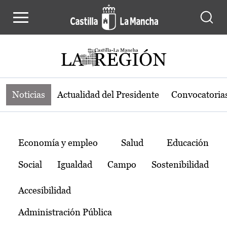
Noticias de la región de Castilla-L
Pasar al contenido principal
Noticias
Actualidad del Presidente
Convocatoria
Temas
Economía y empleo
Salud
Educación
Social
Igualdad
Campo
Sostenibilidad
Accesibilidad
Administración Pública