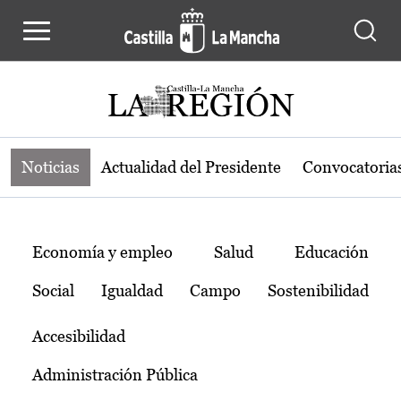
Noticias de la región de Castilla-L
Pasar al contenido principal
Noticias
Actualidad del Presidente
Convocatoria
Temas
Economía y empleo
Salud
Educación
Social
Igualdad
Campo
Sostenibilidad
Accesibilidad
Administración Pública