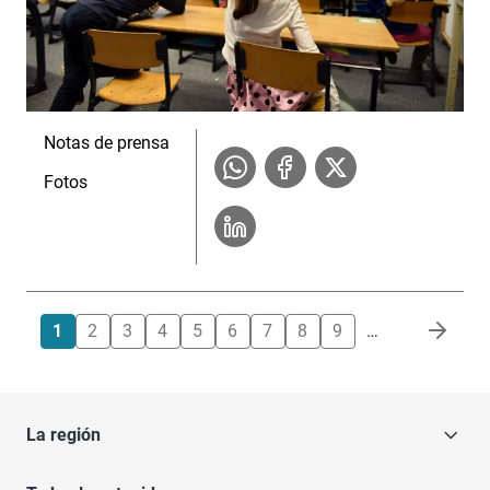
Notas de prensa
Fotos
Paginación
1
2
3
4
5
6
7
8
9
…
La región