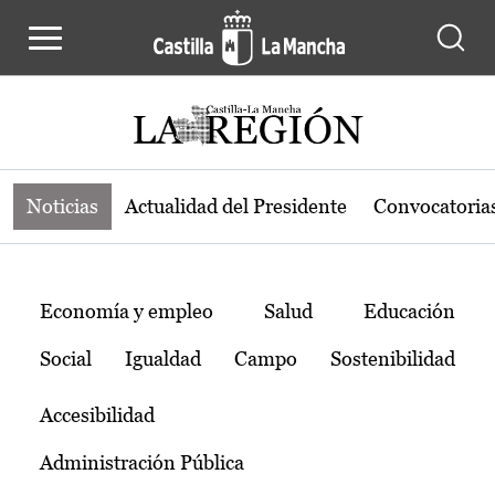
Noticias de la región de Castilla-L
Pasar al contenido principal
Noticias
Actualidad del Presidente
Convocatoria
Temas
Economía y empleo
Salud
Educación
Social
Igualdad
Campo
Sostenibilidad
Accesibilidad
Administración Pública