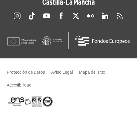
Redes sociales JCCM
Menú legal
Protección de Datos
Aviso Legal
Mapa del sitio
Accesibilidad
Certificaciones oficiales del Gobierno de Castilla-La Mancha