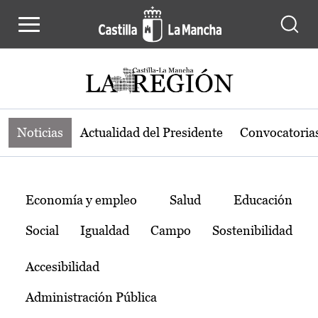
Noticias de la región de Castilla-L
Pasar al contenido principal
Noticias
Actualidad del Presidente
Convocatoria
Temas
Economía y empleo
Salud
Educación
Social
Igualdad
Campo
Sostenibilidad
Accesibilidad
Administración Pública