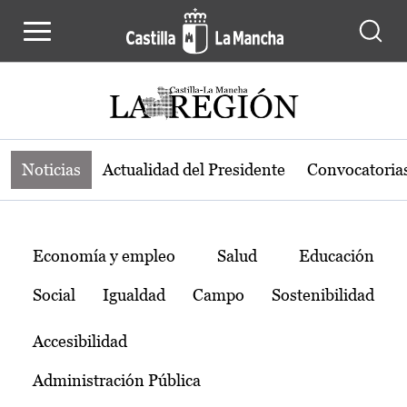
Noticias de la región de Castilla-L
Pasar al contenido principal
Noticias
Actualidad del Presidente
Convocatoria
Temas
Economía y empleo
Salud
Educación
Social
Igualdad
Campo
Sostenibilidad
Accesibilidad
Administración Pública