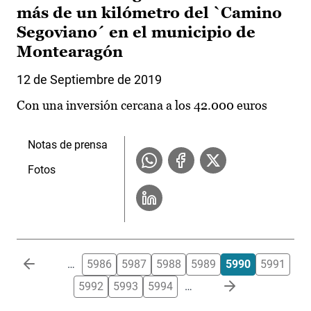
más de un kilómetro del `Camino
Segoviano´ en el municipio de
Montearagón
12 de Septiembre de 2019
Con una inversión cercana a los 42.000 euros
Notas de prensa
Fotos
Paginación
…
5986
5987
5988
5989
5990
5991
5992
5993
5994
…