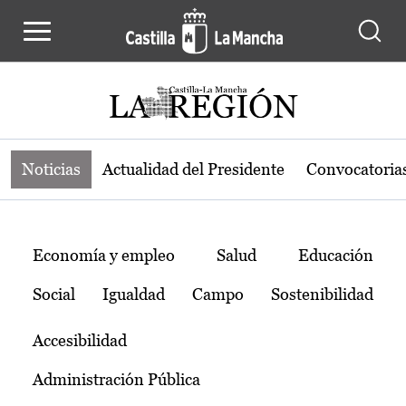
Noticias de la región de Castilla-L
Pasar al contenido principal
Noticias
Actualidad del Presidente
Convocatoria
Temas
Economía y empleo
Salud
Educación
Social
Igualdad
Campo
Sostenibilidad
Accesibilidad
Administración Pública