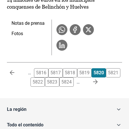
conquenses de Belinchón y Huelves
Notas de prensa
Fotos
Paginación
…
5816
5817
5818
5819
5820
5821
5822
5823
5824
…
La región
Todo el contenido