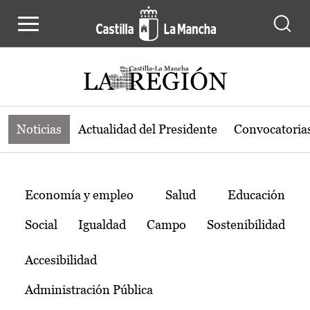
Noticias de la región de Castilla-L
Pasar al contenido principal
Noticias
Actualidad del Presidente
Convocatoria
Temas
Economía y empleo
Salud
Educación
Social
Igualdad
Campo
Sostenibilidad
Accesibilidad
Administración Pública