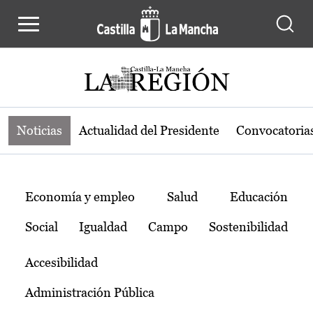
Noticias de la región de Castilla-L
Pasar al contenido principal
Noticias
Actualidad del Presidente
Convocatoria
Temas
Economía y empleo
Salud
Educación
Social
Igualdad
Campo
Sostenibilidad
Accesibilidad
Administración Pública