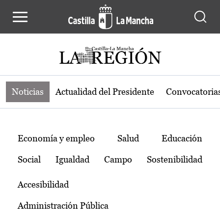
Noticias de la región de Castilla-L
Pasar al contenido principal
Noticias
Actualidad del Presidente
Convocatoria
Temas
Economía y empleo
Salud
Educación
Social
Igualdad
Campo
Sostenibilidad
Accesibilidad
Administración Pública