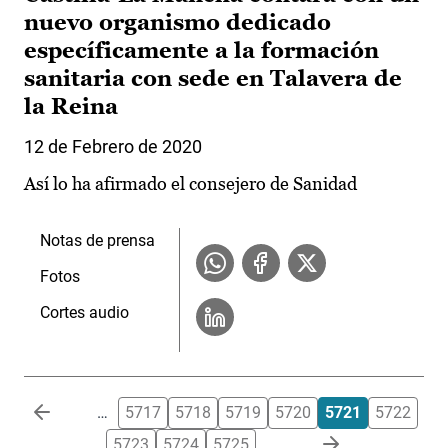
nuevo organismo dedicado
específicamente a la formación
sanitaria con sede en Talavera de
la Reina
12 de Febrero de 2020
Así lo ha afirmado el consejero de Sanidad
Notas de prensa
Fotos
Cortes audio
Paginación
…
5717
5718
5719
5720
5721
5722
5723
5724
5725
…