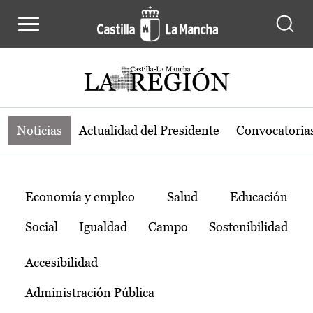
Noticias de la región de Castilla-L
Pasar al contenido principal
Noticias
Actualidad del Presidente
Convocatoria
Temas
Economía y empleo
Salud
Educación
Social
Igualdad
Campo
Sostenibilidad
Accesibilidad
Administración Pública