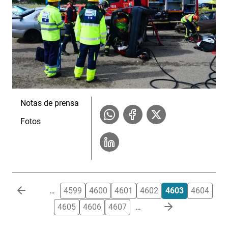
Notas de prensa
Fotos
Paginación
…
4599
4600
4601
4602
4603
4604
4605
4606
4607
…