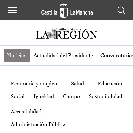
Noticias de la región de Castilla-L
Pasar al contenido principal
Noticias
Actualidad del Presidente
Convocatoria
Temas
Economía y empleo
Salud
Educación
Social
Igualdad
Campo
Sostenibilidad
Accesibilidad
Administración Pública