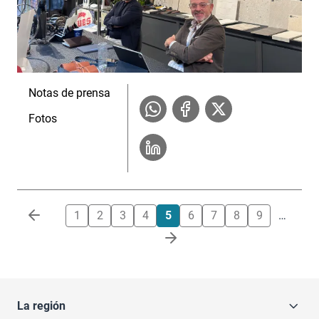
Notas de prensa
Fotos
Paginación
1
2
3
4
5
6
7
8
9
…
La región