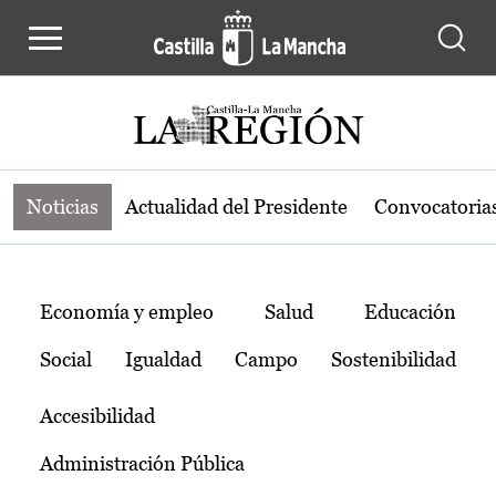
Noticias de la región de Castilla-L
Pasar al contenido principal
Noticias
Actualidad del Presidente
Convocatoria
Temas
Economía y empleo
Salud
Educación
Social
Igualdad
Campo
Sostenibilidad
Accesibilidad
Administración Pública