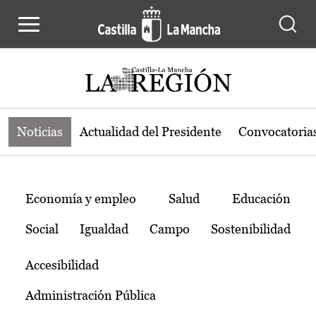
Noticias de la región de Castilla-L
Pasar al contenido principal
Noticias
Actualidad del Presidente
Convocatoria
Temas
Economía y empleo
Salud
Educación
Social
Igualdad
Campo
Sostenibilidad
Accesibilidad
Administración Pública