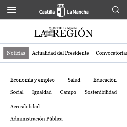
Noticias de la región de Castilla-L
Pasar al contenido principal
Noticias
Actualidad del Presidente
Convocatoria
Temas
Economía y empleo
Salud
Educación
Social
Igualdad
Campo
Sostenibilidad
Accesibilidad
Administración Pública