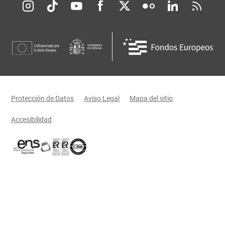
Redes sociales JCCM
Menú legal
Protección de Datos
Aviso Legal
Mapa del sitio
Accesibilidad
Certificaciones oficiales del Gobierno de Castilla-La Mancha