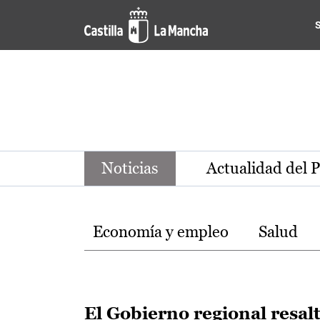
Noticias de la región de Ca
Pasar al contenido principal
Noticias
Actualidad del 
Temas
Economía y empleo
Salud
El Gobierno regional resal