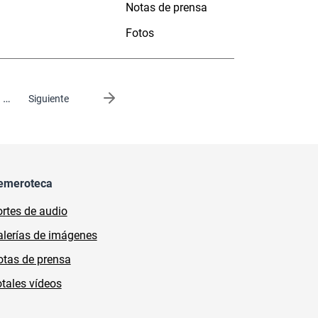
Notas de prensa
Fotos
…
Siguiente página
Siguiente
emeroteca
rtes de audio
lerías de imágenes
tas de prensa
tales vídeos