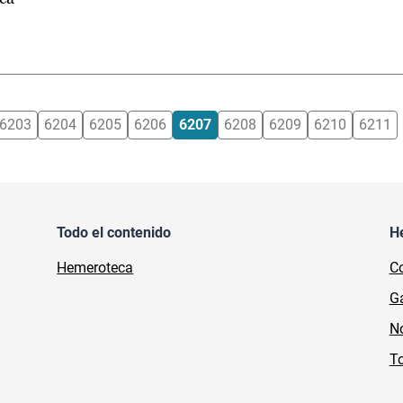
6203
6204
6205
6206
6207
6208
6209
6210
6211
Todo el contenido
H
Hemeroteca
Co
Ga
No
To