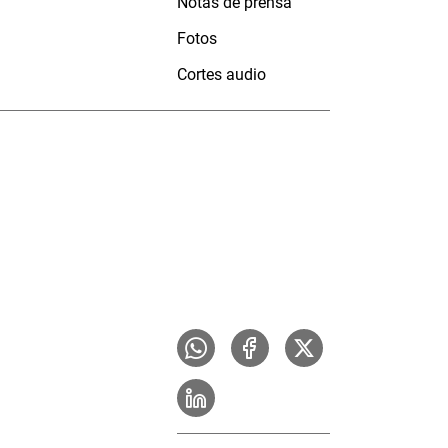
Notas de prensa
Fotos
Cortes audio