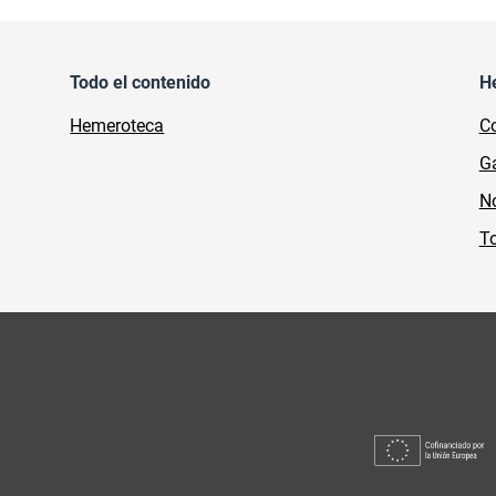
Todo el contenido
H
Hemeroteca
Co
Ga
No
To