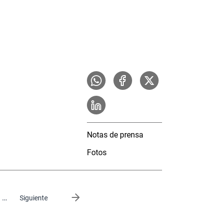
Notas de prensa
Fotos
…
Siguiente página
Siguiente