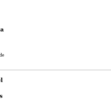
ca
 de
l
s