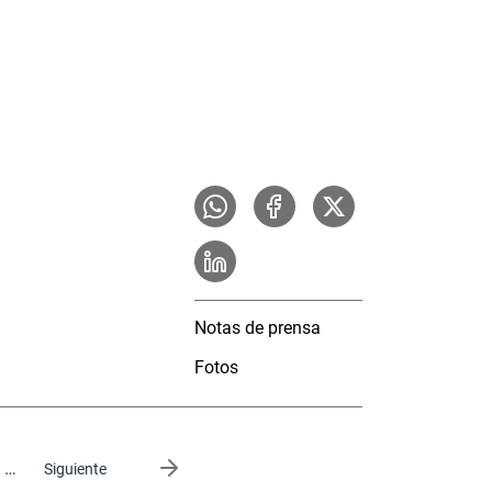
Notas de prensa
Fotos
…
Siguiente página
Siguiente