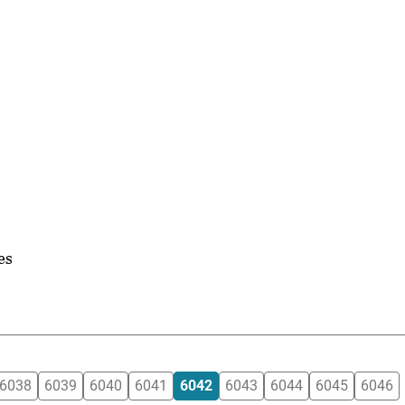
es
6038
6039
6040
6041
6042
6043
6044
6045
6046