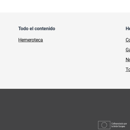
Todo el contenido
H
Hemeroteca
Co
Ga
No
To