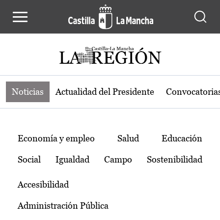
Noticias de la región de Castilla-L
Pasar al contenido principal
Noticias
Actualidad del Presidente
Convocatoria
Temas
Economía y empleo
Salud
Educación
Social
Igualdad
Campo
Sostenibilidad
Accesibilidad
Administración Pública