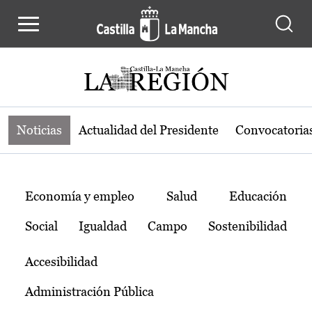
Noticias de la región de Castilla-L
Pasar al contenido principal
Noticias
Actualidad del Presidente
Convocatoria
Temas
Economía y empleo
Salud
Educación
Social
Igualdad
Campo
Sostenibilidad
Accesibilidad
Administración Pública