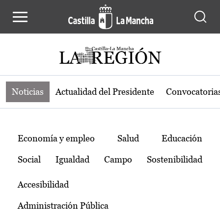
Noticias de la región de Castilla-L
Pasar al contenido principal
Noticias
Actualidad del Presidente
Convocatoria
Temas
Economía y empleo
Salud
Educación
Social
Igualdad
Campo
Sostenibilidad
Accesibilidad
Administración Pública