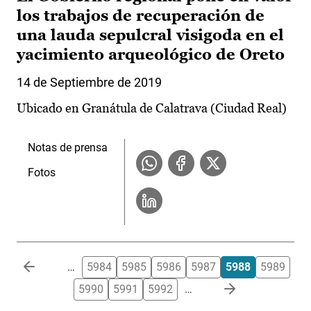
los trabajos de recuperación de
una lauda sepulcral visigoda en el
yacimiento arqueológico de Oreto
14 de Septiembre de 2019
Ubicado en Granátula de Calatrava (Ciudad Real)
Notas de prensa
Fotos
Paginación
…
5984
5985
5986
5987
5988
5989
5990
5991
5992
…