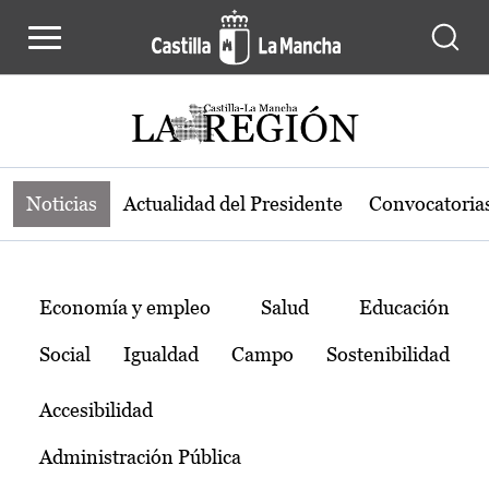
Noticias de la región de Castilla-L
Pasar al contenido principal
Noticias
Actualidad del Presidente
Convocatoria
Temas
Economía y empleo
Salud
Educación
Social
Igualdad
Campo
Sostenibilidad
Accesibilidad
Administración Pública