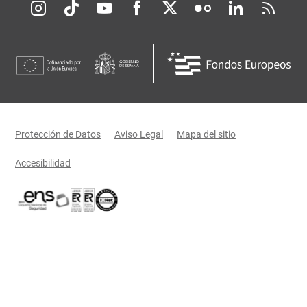
Redes sociales JCCM
Menú legal
Protección de Datos
Aviso Legal
Mapa del sitio
Accesibilidad
Certificaciones oficiales del Gobierno de Castilla-La Mancha