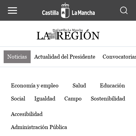
Noticias de la región de Castilla-L
Pasar al contenido principal
Noticias
Actualidad del Presidente
Convocatoria
Temas
Economía y empleo
Salud
Educación
Social
Igualdad
Campo
Sostenibilidad
Accesibilidad
Administración Pública