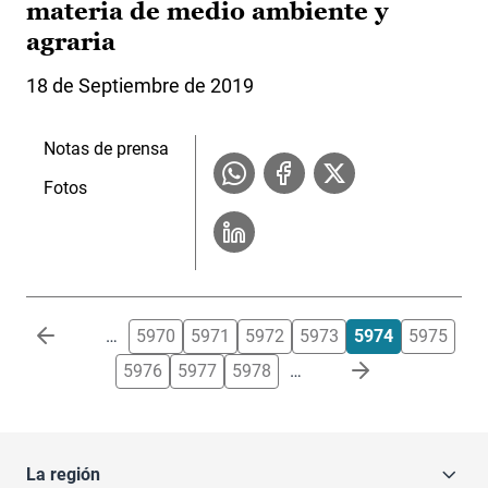
materia de medio ambiente y
agraria
18 de Septiembre de 2019
Notas de prensa
Fotos
Paginación
…
5970
5971
5972
5973
5974
5975
5976
5977
5978
…
La región