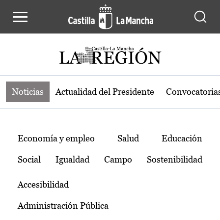
Noticias de la región de Castilla-L
Pasar al contenido principal
Noticias
Actualidad del Presidente
Convocatoria
Temas
Economía y empleo
Salud
Educación
Social
Igualdad
Campo
Sostenibilidad
Accesibilidad
Administración Pública