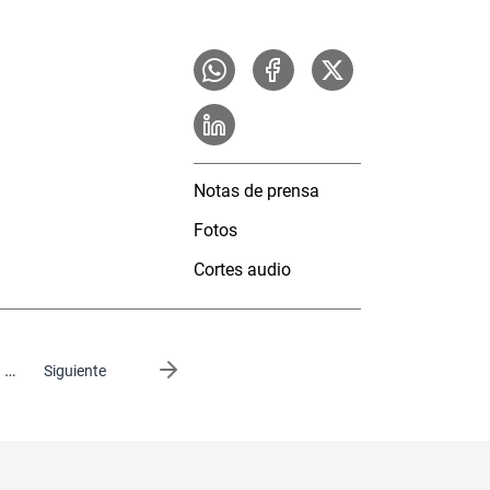
Notas de prensa
Fotos
Cortes audio
…
Siguiente página
Siguiente