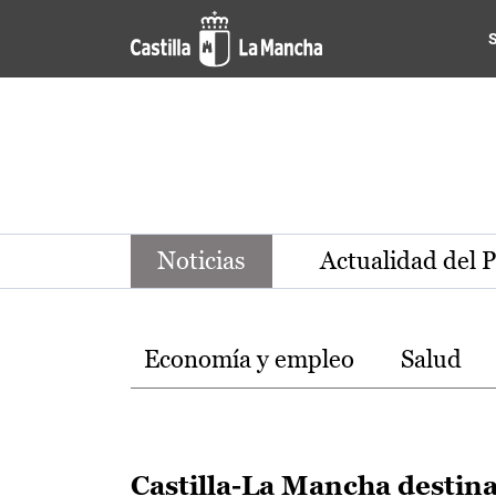
Noticias de la región de Ca
Pasar al contenido principal
Noticias
Actualidad del 
Temas
Economía y empleo
Salud
Castilla-La Mancha destin