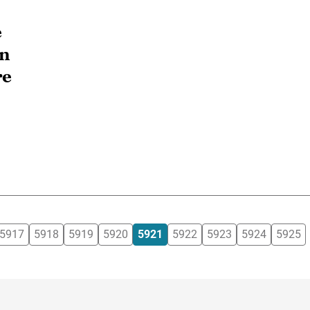
e
ón
re
5917
5918
5919
5920
5921
5922
5923
5924
5925