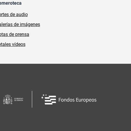
emeroteca
rtes de audio
lerías de imágenes
tas de prensa
tales vídeos