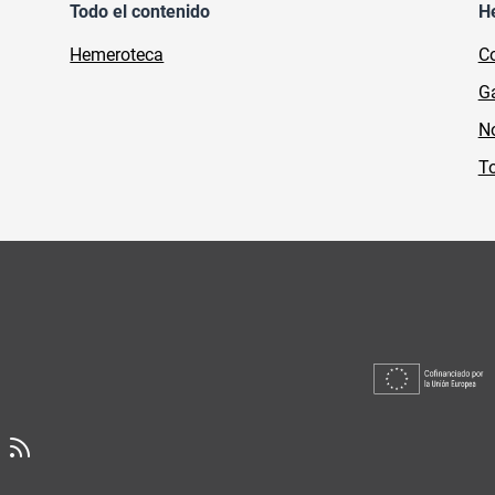
Todo el contenido
H
Hemeroteca
Co
Ga
No
To