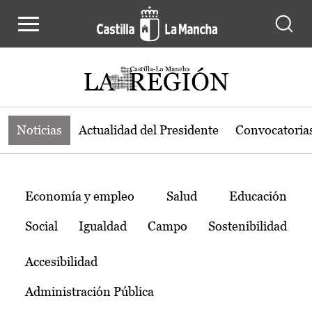
Noticias de la región de Castilla-L
Pasar al contenido principal
Noticias
Actualidad del Presidente
Convocatoria
Temas
Economía y empleo
Salud
Educación
Social
Igualdad
Campo
Sostenibilidad
Accesibilidad
Administración Pública