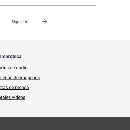
…
Siguiente página
Siguiente
emeroteca
rtes de audio
lerías de imágenes
tas de prensa
tales vídeos