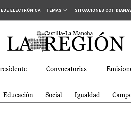
stilla-La Mancha
SEDE ELECTRÓNICA
TEMAS
SITUACIONES COTIDIANA
Presidente
Convocatorias
Emisione
Educación
Social
Igualdad
Camp