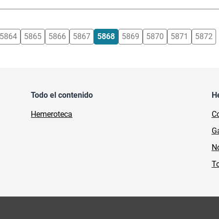
5864
5865
5866
5867
5868
5869
5870
5871
5872
Todo el contenido
H
Hemeroteca
Co
Ga
No
To