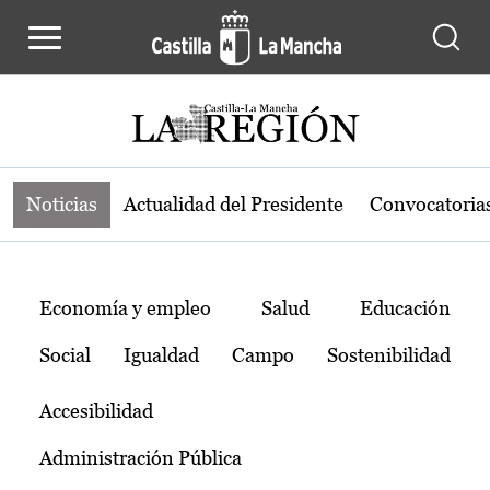
Noticias de la región de Castilla-L
Pasar al contenido principal
Noticias
Actualidad del Presidente
Convocatoria
Temas
Economía y empleo
Salud
Educación
Social
Igualdad
Campo
Sostenibilidad
Accesibilidad
Administración Pública