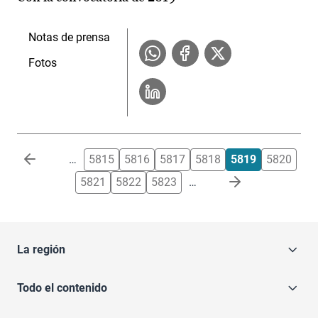
Notas de prensa
Fotos
Paginación
…
5815
5816
5817
5818
5819
5820
5821
5822
5823
…
La región
Todo el contenido