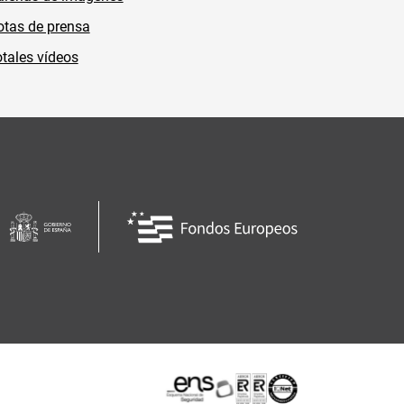
tas de prensa
tales vídeos
Certificaciones o