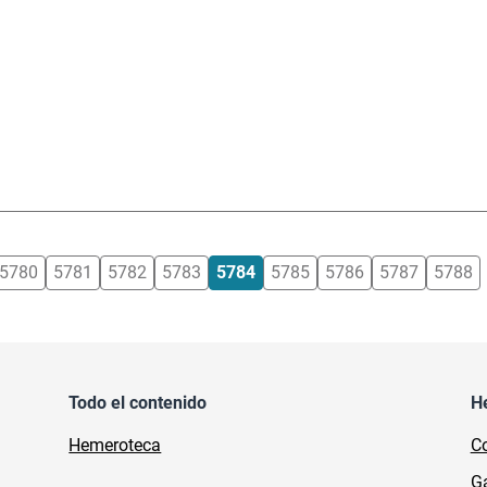
5780
5781
5782
5783
5784
5785
5786
5787
5788
Todo el contenido
H
Hemeroteca
Co
Ga