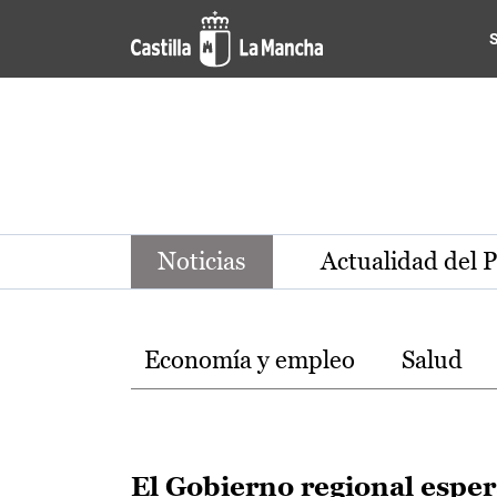
Noticias de la región de Ca
Pasar al contenido principal
Noticias
Actualidad del 
Temas
Economía y empleo
Salud
El Gobierno regional espe