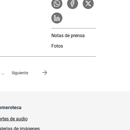
Notas de prensa
Fotos
…
Siguiente página
Siguiente
emeroteca
rtes de audio
lerías de imágenes