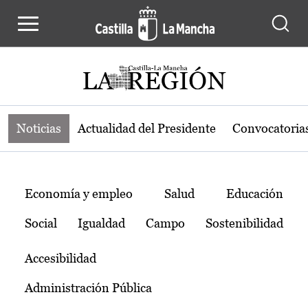
Noticias de la región de Castilla-L
Pasar al contenido principal
Noticias
Actualidad del Presidente
Convocatoria
Temas
Economía y empleo
Salud
Educación
Social
Igualdad
Campo
Sostenibilidad
Accesibilidad
Administración Pública