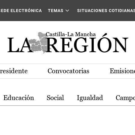
stilla-La Mancha
SEDE ELECTRÓNICA
TEMAS
SITUACIONES COTIDIANA
Presidente
Convocatorias
Emisione
Educación
Social
Igualdad
Camp