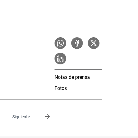
Notas de prensa
Fotos
…
Siguiente página
Siguiente