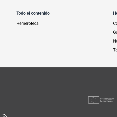
Todo el contenido
H
Hemeroteca
Co
Ga
No
To