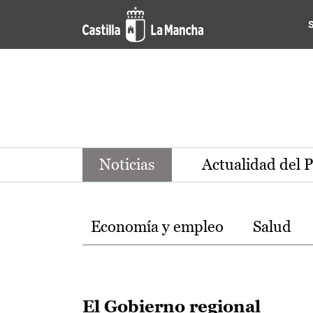
Noticias de la región de Ca
Pasar al contenido principal
Noticias
Actualidad del 
Temas
Economía y empleo
Salud
El Gobierno regional