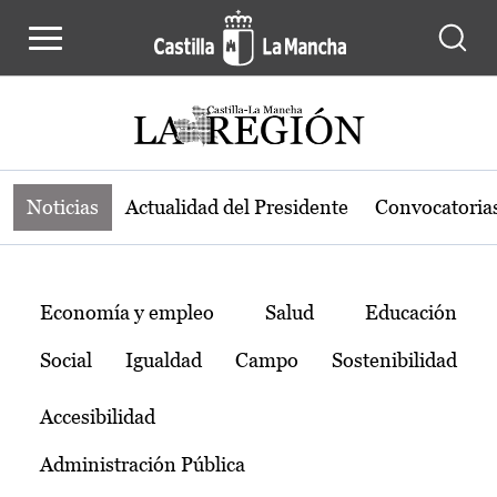
Noticias de la región de Castilla-L
Pasar al contenido principal
Noticias
Actualidad del Presidente
Convocatoria
Temas
Economía y empleo
Salud
Educación
Social
Igualdad
Campo
Sostenibilidad
Accesibilidad
Administración Pública