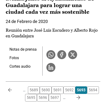
Guadalajara para lograr una
ciudad cada vez más sostenible
24 de Febrero de 2020
Reunión entre José Luis Escudero y Alberto Rojo
en Guadalajara
Notas de prensa
Fotos
Cortes audio
Paginación
…
5689
5690
5691
5692
5693
5694
5695
5696
5697
…