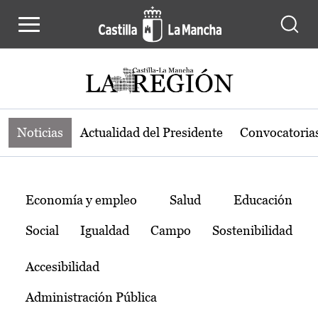
Noticias de la región de Castilla-L
Pasar al contenido principal
Noticias
Actualidad del Presidente
Convocatoria
Temas
Economía y empleo
Salud
Educación
Social
Igualdad
Campo
Sostenibilidad
Accesibilidad
Administración Pública