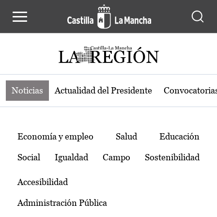
Noticias de la región de Castilla-L
Pasar al contenido principal
Noticias
Actualidad del Presidente
Convocatoria
Temas
Economía y empleo
Salud
Educación
Social
Igualdad
Campo
Sostenibilidad
Accesibilidad
Administración Pública