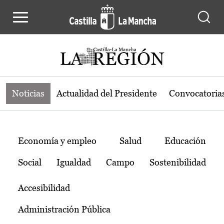
Noticias de la región de Castilla-L
Pasar al contenido principal
Noticias
Actualidad del Presidente
Convocatoria
Temas
Economía y empleo
Salud
Educación
Social
Igualdad
Campo
Sostenibilidad
Accesibilidad
Administración Pública