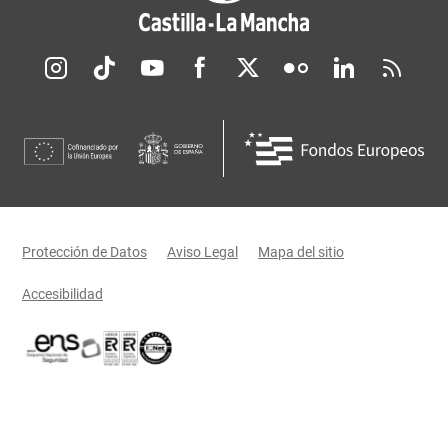
Redes sociales JCCM
Menú legal
Protección de Datos
Aviso Legal
Mapa del sitio
Accesibilidad
Certificaciones oficiales del Gobierno de Castilla-La Mancha