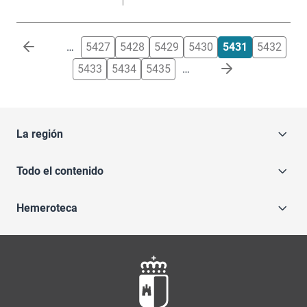
Paginación
…
5427
5428
5429
5430
5431
5432
5433
5434
5435
…
La región
Todo el contenido
Hemeroteca