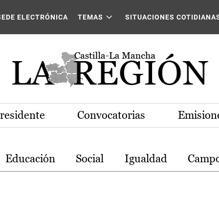
stilla-La Mancha
SEDE ELECTRÓNICA
TEMAS
SITUACIONES COTIDIANA
Presidente
Convocatorias
Emisione
Educación
Social
Igualdad
Camp