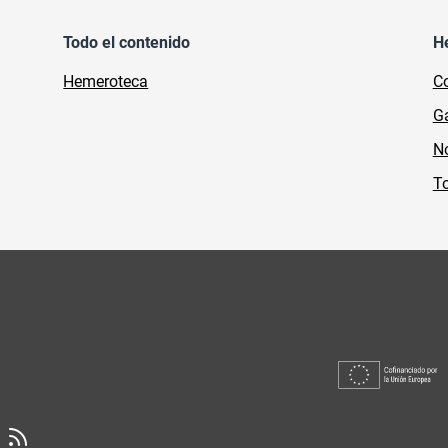
Todo el contenido
H
Hemeroteca
Co
Ga
No
To