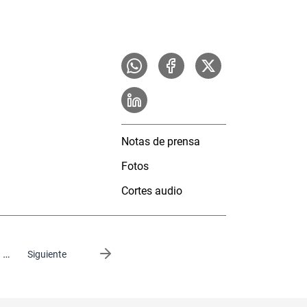
Notas de prensa
Fotos
Cortes audio
…
Siguiente página
Siguiente