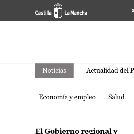
Noticias de la región de Ca
Pasar al contenido principal
Noticias
Actualidad del 
Temas
Economía y empleo
Salud
El Gobierno regional y