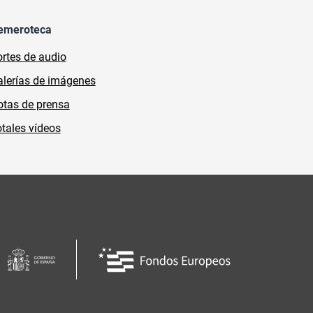
emeroteca
rtes de audio
lerías de imágenes
tas de prensa
tales vídeos