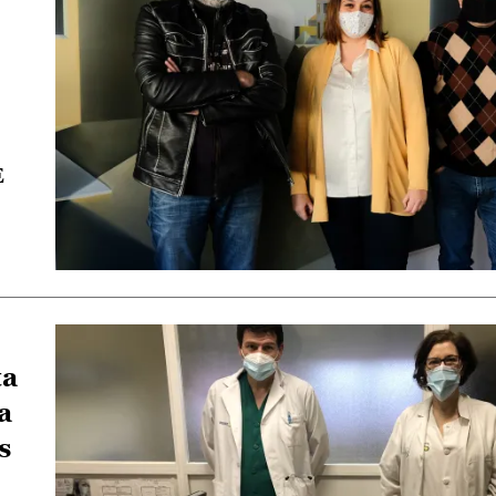
E
ta
a
s