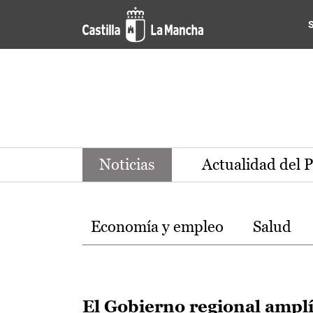
Noticias de la región de Ca
Pasar al contenido principal
Noticias
Actualidad del 
Temas
Economía y empleo
Salud
El Gobierno regional ampl