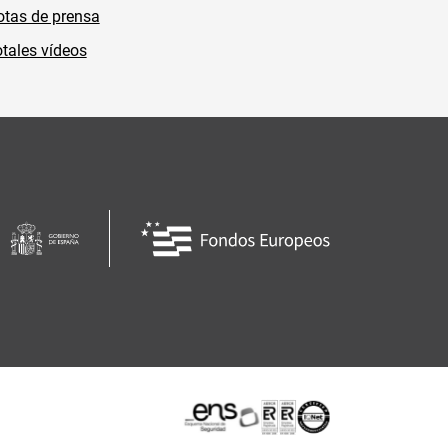
tas de prensa
tales vídeos
Certificaciones o