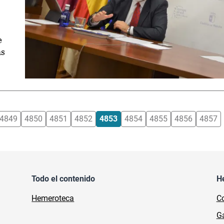
e
as
4849
4850
4851
4852
4853
4854
4855
4856
4857
Todo el contenido
H
Hemeroteca
Co
Ga