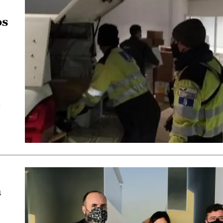
os
e
n