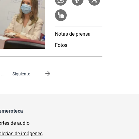
Notas de prensa
Fotos
…
Siguiente página
Siguiente
emeroteca
rtes de audio
lerías de imágenes