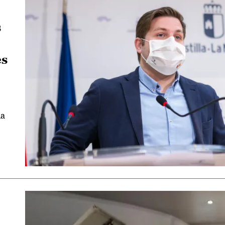
s
es
da