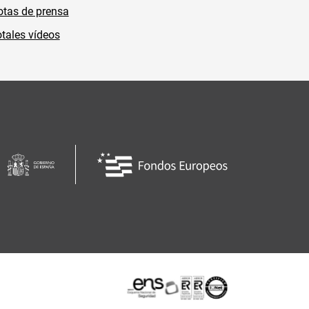
tas de prensa
tales vídeos
Certificaciones o