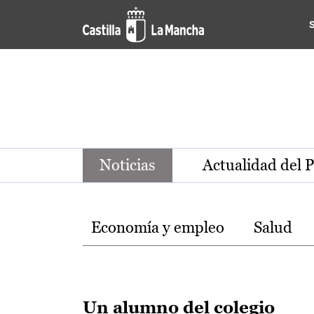
Noticias de la región de Ca
Pasar al contenido principal
Noticias
Actualidad del 
Temas
Economía y empleo
Salud
Un alumno del colegio