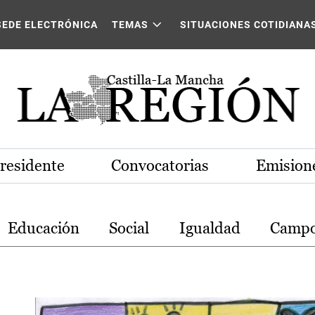
stilla-La Mancha
SEDE ELECTRÓNICA
TEMAS
SITUACIONES COTIDIANA
Presidente
Convocatorias
Emisione
Educación
Social
Igualdad
Camp