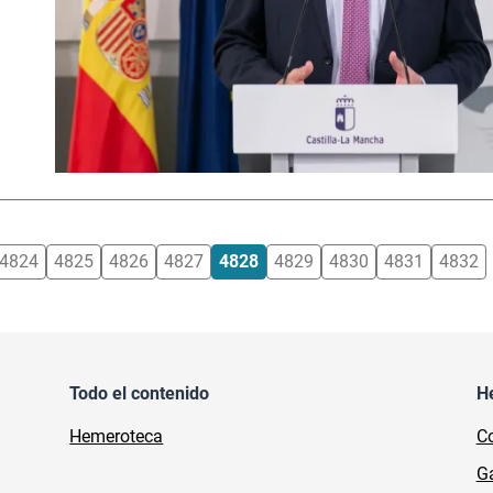
4824
4825
4826
4827
4828
4829
4830
4831
4832
Todo el contenido
H
Hemeroteca
Co
Ga