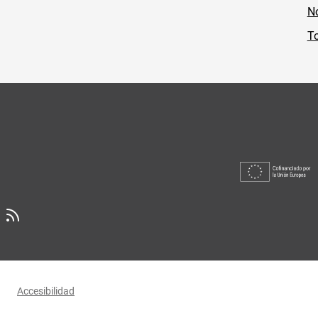
No
To
Accesibilidad