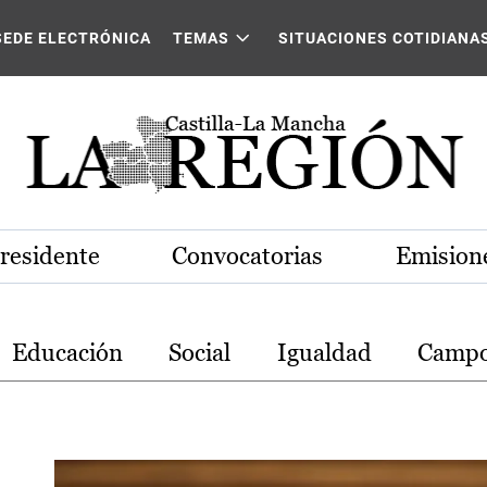
stilla-La Mancha
SEDE ELECTRÓNICA
TEMAS
SITUACIONES COTIDIANA
Presidente
Convocatorias
Emisione
Educación
Social
Igualdad
Camp