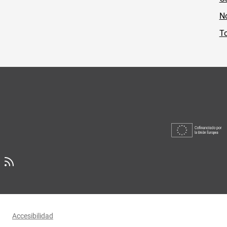
No
To
Accesibilidad