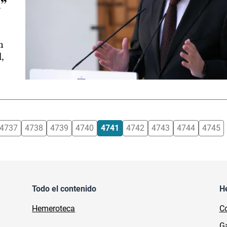
”
n
l,
4737
4738
4739
4740
4741
4742
4743
4744
4745
Todo el contenido
H
Hemeroteca
Co
Ga