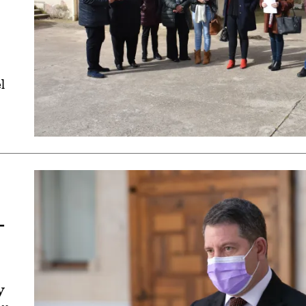
l
-
y