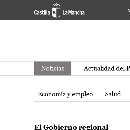
Noticias de la región de Ca
Pasar al contenido principal
Noticias
Actualidad del 
Temas
Economía y empleo
Salud
El Gobierno regional