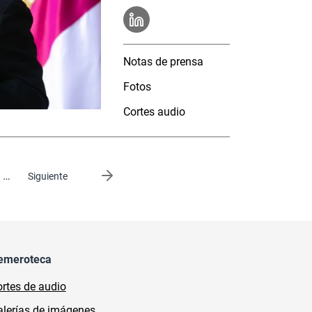
Notas de prensa
Fotos
Cortes audio
…
Siguiente página
Siguiente
emeroteca
rtes de audio
lerías de imágenes