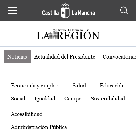
Noticias de la región de Castilla-L
Pasar al contenido principal
Noticias
Actualidad del Presidente
Convocatoria
Temas
Economía y empleo
Salud
Educación
Social
Igualdad
Campo
Sostenibilidad
Accesibilidad
Administración Pública