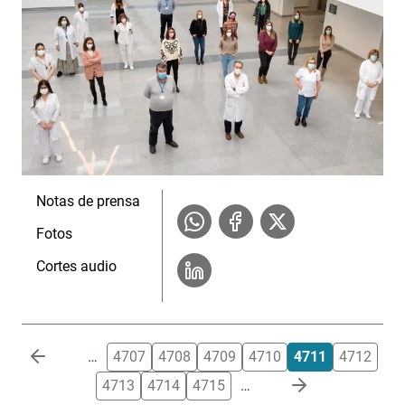
Notas de prensa
Fotos
Cortes audio
Paginación
…
4707
4708
4709
4710
4711
4712
4713
4714
4715
…