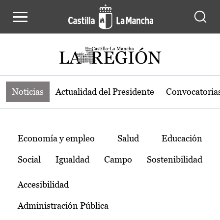
Noticias de la región de Castilla-L
Pasar al contenido principal
Noticias
Actualidad del Presidente
Convocatoria
Temas
Economía y empleo
Salud
Educación
Social
Igualdad
Campo
Sostenibilidad
Accesibilidad
Administración Pública