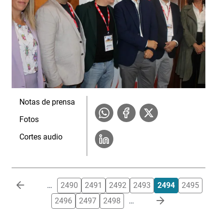
Notas de prensa
Fotos
Cortes audio
Paginación
…
2490
2491
2492
2493
2494
2495
2496
2497
2498
…