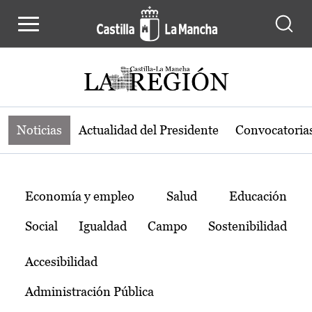
Noticias de la región de Castilla-L
Pasar al contenido principal
Noticias
Actualidad del Presidente
Convocatoria
Temas
Economía y empleo
Salud
Educación
Social
Igualdad
Campo
Sostenibilidad
Accesibilidad
Administración Pública