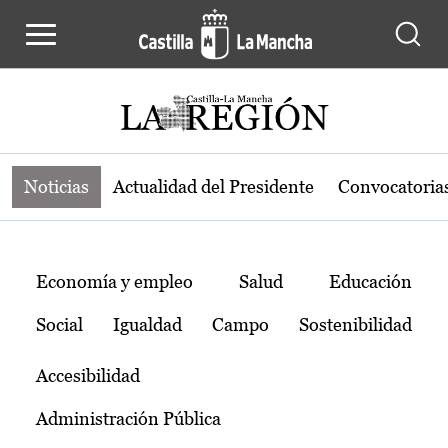
Noticias de la región de Castilla-L
Pasar al contenido principal
Noticias
Actualidad del Presidente
Convocatoria
Temas
Economía y empleo
Salud
Educación
Social
Igualdad
Campo
Sostenibilidad
Accesibilidad
Administración Pública